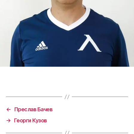
←
Преслав Бачев
→
Георги Кузов