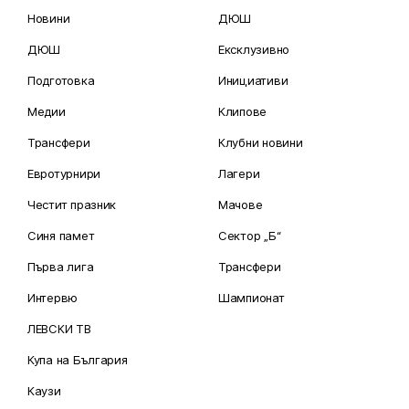
Новини
ДЮШ
ДЮШ
Ексклузивно
Подготовка
Инициативи
Медии
Клипове
Трансфери
Клубни новини
Евротурнири
Лагери
Честит празник
Мачове
Синя памет
Сектор „Б“
Първа лига
Трансфери
Интервю
Шампионат
ЛЕВСКИ ТВ
Купа на България
Каузи