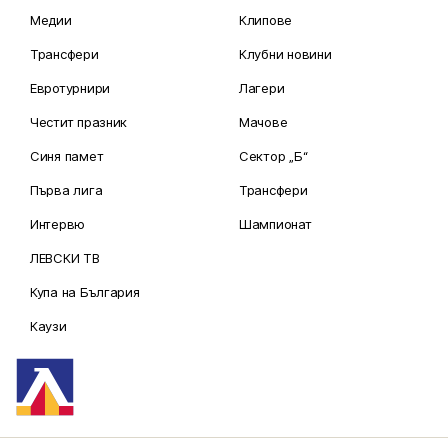
Медии
Клипове
Трансфери
Клубни новини
Евротурнири
Лагери
Честит празник
Мачове
Синя памет
Сектор „Б“
Първа лига
Трансфери
Интервю
Шампионат
ЛЕВСКИ ТВ
Купа на България
Каузи