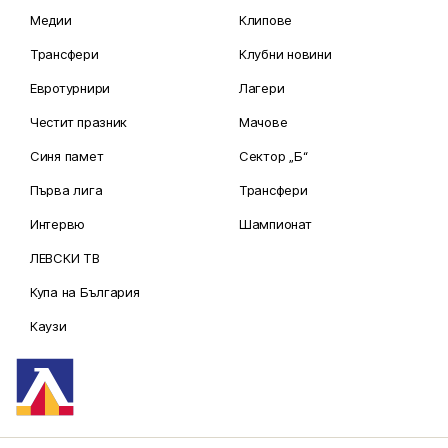
Медии
Клипове
Трансфери
Клубни новини
Евротурнири
Лагери
Честит празник
Мачове
Синя памет
Сектор „Б“
Първа лига
Трансфери
Интервю
Шампионат
ЛЕВСКИ ТВ
Купа на България
Каузи