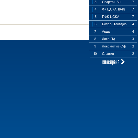
3
Спартак Вн
7
4
ФК ЦСКА 1948
7
5
ПФК ЦСКА
7
6
Ботев Пловдив
4
7
Арда
4
8
Локо Пд
3
9
Локомотив Сф
2
10
Славия
2
класиране