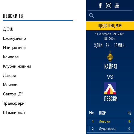
SEARCH BUTTON
Search
ЛЕВСКИ ТВ
for:
предстоящ мач
ДЮШ
11 август 2026г.
Ексклузивно
18:00ч.
3ДНИ 9Ч. 18МИН.
Инициативи
Клипове
КАЙРАТ
Клубни новини
Лагери
VS
Мачове
Сектор „Б“
ЛЕВСКИ
Трансфери
Шампионат
№
ОТБОР
PTS
1
Левски
9
2
Лудогорец
9