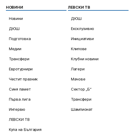
НОВИНИ
ЛЕВСКИ ТВ
Новини
ДЮШ
ДЮШ
Ексклузивно
Подготовка
Инициативи
Медии
Клипове
Трансфери
Клубни новини
Евротурнири
Лагери
Честит празник
Мачове
Синя памет
Сектор „Б“
Първа лига
Трансфери
Интервю
Шампионат
ЛЕВСКИ ТВ
Купа на България