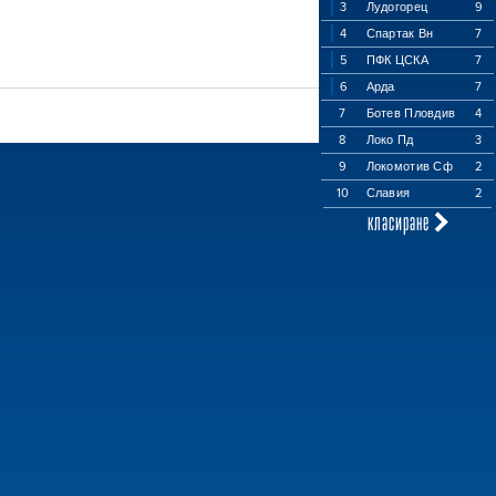
3
Лудогорец
9
4
Спартак Вн
7
5
ПФК ЦСКА
7
6
Арда
7
7
Ботев Пловдив
4
8
Локо Пд
3
9
Локомотив Сф
2
10
Славия
2
класиране