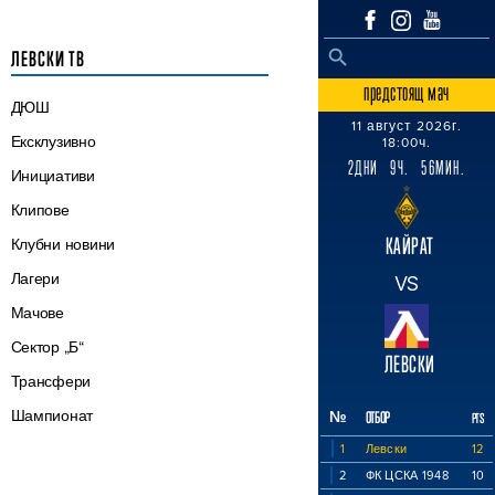
SEARCH BUTTON
Search
ЛЕВСКИ ТВ
for:
предстоящ мач
ДЮШ
11 август 2026г.
Ексклузивно
18:00ч.
2ДНИ 9Ч. 56МИН.
Инициативи
Клипове
КАЙРАТ
Клубни новини
Лагери
VS
Мачове
Сектор „Б“
ЛЕВСКИ
Трансфери
Шампионат
№
ОТБОР
PTS
1
Левски
12
2
ФК ЦСКА 1948
10