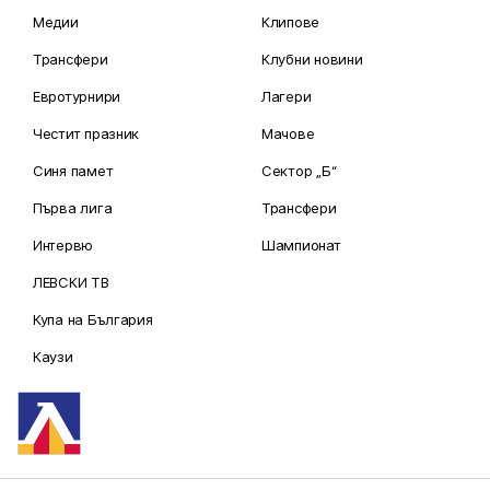
Медии
Клипове
Трансфери
Клубни новини
Евротурнири
Лагери
Честит празник
Мачове
Синя памет
Сектор „Б“
Първа лига
Трансфери
Интервю
Шампионат
ЛЕВСКИ ТВ
Купа на България
Каузи