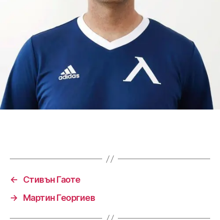
←
Стивън Гаоте
→
Мартин Георгиев