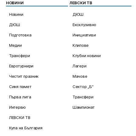
НОВИНИ
ЛЕВСКИ ТВ
Новини
ДЮШ
ДЮШ
Ексклузивно
Подготовка
Инициативи
Медии
Клипове
Трансфери
Клубни новини
Евротурнири
Лагери
Честит празник
Мачове
Синя памет
Сектор „Б“
Първа лига
Трансфери
Интервю
Шампионат
ЛЕВСКИ ТВ
Купа на България