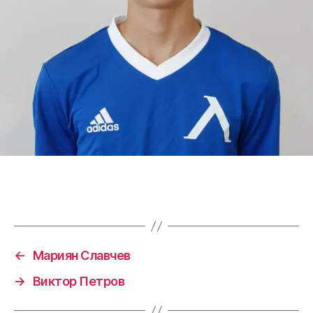
←
Мариян Славчев
→
Виктор Петров