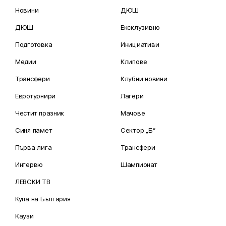
Новини
ДЮШ
ДЮШ
Ексклузивно
Подготовка
Инициативи
Медии
Клипове
Трансфери
Клубни новини
Евротурнири
Лагери
Честит празник
Мачове
Синя памет
Сектор „Б“
Първа лига
Трансфери
Интервю
Шампионат
ЛЕВСКИ ТВ
Купа на България
Каузи