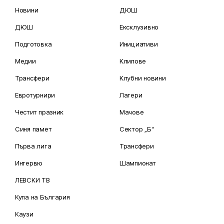
Новини
ДЮШ
ДЮШ
Ексклузивно
Подготовка
Инициативи
Медии
Клипове
Трансфери
Клубни новини
Евротурнири
Лагери
Честит празник
Мачове
Синя памет
Сектор „Б“
Първа лига
Трансфери
Интервю
Шампионат
ЛЕВСКИ ТВ
Купа на България
Каузи