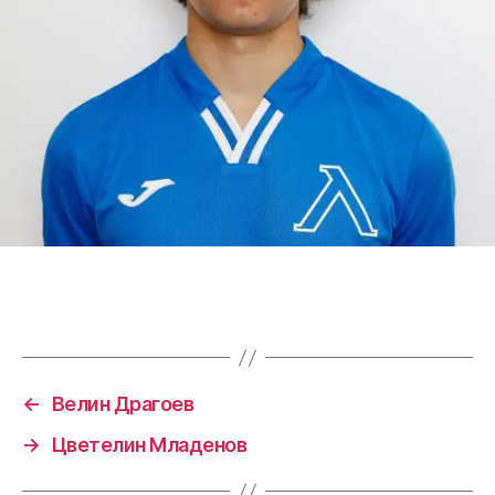
←
Велин Драгоев
→
Цветелин Младенов