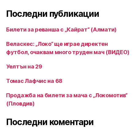
Последни публикации
Билети за реванша с „Кайрат“ (Алмати)
Веласкес: „Локо“ ще играе директен
футбол, очаквам много труден мач (ВИДЕО)
Уелтън на 29
Томас Лафчис на 68
Продажба на билети за мача с „Локомотив“
(Пловдив)
Последни коментари