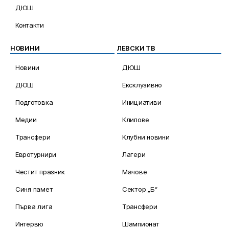
ДЮШ
Контакти
НОВИНИ
ЛЕВСКИ ТВ
Новини
ДЮШ
ДЮШ
Ексклузивно
Подготовка
Инициативи
Медии
Клипове
Трансфери
Клубни новини
Евротурнири
Лагери
Честит празник
Мачове
Синя памет
Сектор „Б“
Първа лига
Трансфери
Интервю
Шампионат