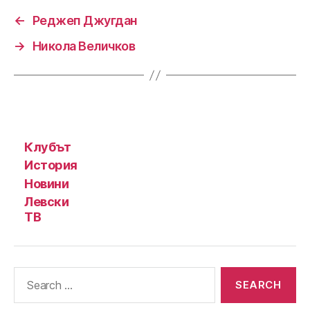
←
Реджеп Джугдан
→
Никола Величков
Клубът
История
Новини
Левски
ТВ
Search
for: