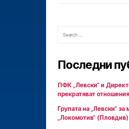
Search
for:
Последни пу
ПФК „Левски“ и Директ
прекратяват отношения
Групата на „Левски“ за 
„Локомотив“ (Пловдив)