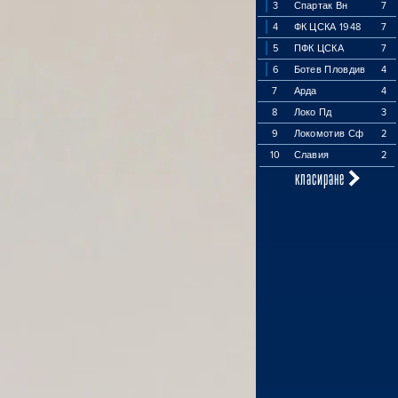
3
Спартак Вн
7
4
ФК ЦСКА 1948
7
5
ПФК ЦСКА
7
6
Ботев Пловдив
4
7
Арда
4
8
Локо Пд
3
9
Локомотив Сф
2
10
Славия
2
класиране