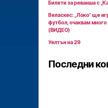
Билети за реванша с „К
Веласкес: „Локо“ ще и
футбол, очаквам много
(ВИДЕО)
Уелтън на 29
Последни ко