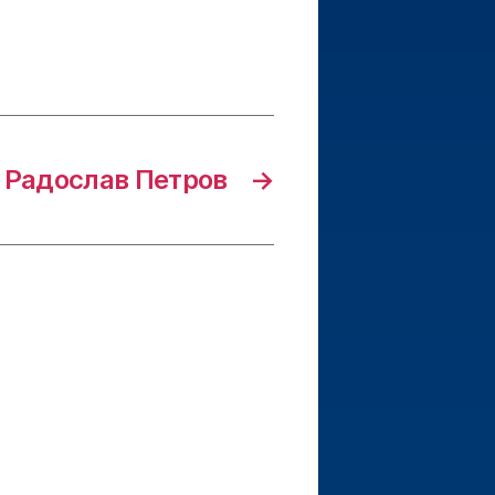
Радослав Петров
→