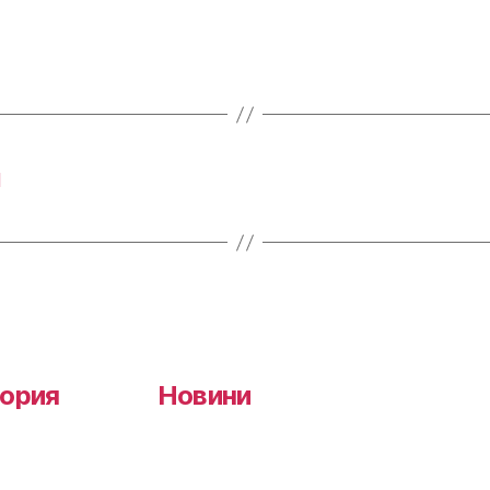
и
ория
Новини