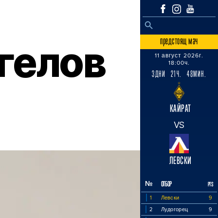
SEARCH BUTTON
Search
for:
предстоящ мач
гелов
11 август 2026г.
18:00ч.
3ДНИ 21Ч. 48МИН.
КАЙРАТ
VS
ЛЕВСКИ
№
ОТБОР
PTS
1
Левски
9
2
Лудогорец
9