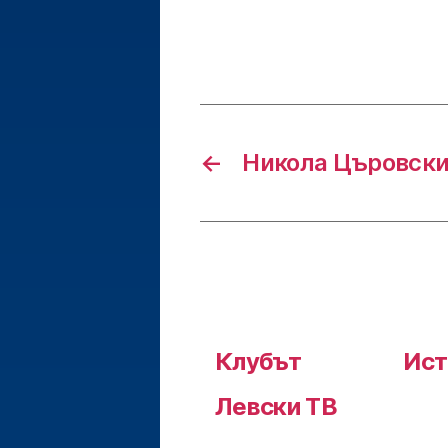
←
Никола Църовск
Клубът
Ист
Левски ТВ