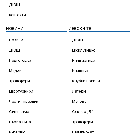
ДЮШ
Контакти
НОВИНИ
ЛЕВСКИ ТВ
Новини
ДЮШ
ДЮШ
Ексклузивно
Подготовка
Инициативи
Медии
Клипове
Трансфери
Клубни новини
Евротурнири
Лагери
Честит празник
Мачове
Синя памет
Сектор „Б“
Първа лига
Трансфери
Интервю
Шампионат