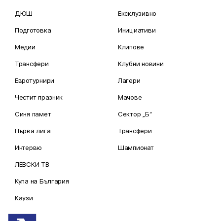
ДЮШ
Ексклузивно
Подготовка
Инициативи
Медии
Клипове
Трансфери
Клубни новини
Евротурнири
Лагери
Честит празник
Мачове
Синя памет
Сектор „Б“
Първа лига
Трансфери
Интервю
Шампионат
ЛЕВСКИ ТВ
Купа на България
Каузи