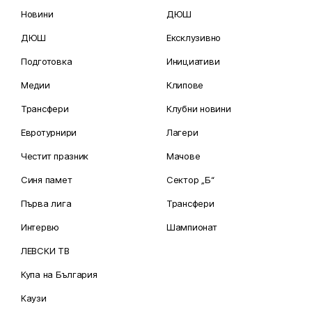
Новини
ДЮШ
ДЮШ
Ексклузивно
Подготовка
Инициативи
Медии
Клипове
Трансфери
Клубни новини
Евротурнири
Лагери
Честит празник
Мачове
Синя памет
Сектор „Б“
Първа лига
Трансфери
Интервю
Шампионат
ЛЕВСКИ ТВ
Купа на България
Каузи