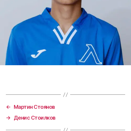
←
Мартин Стоянов
→
Денис Стоилков