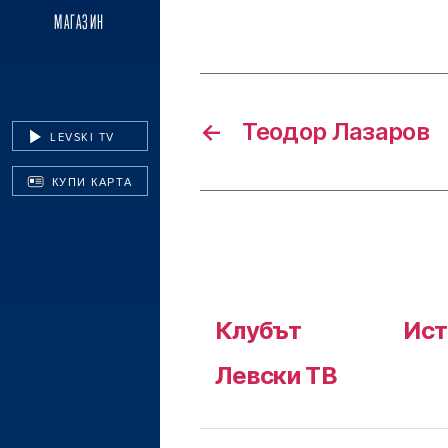
МАГАЗИН
←
Теодор Лазаров
LEVSKI TV
КУПИ КАРТА
Клубът
Ист
Левски ТВ