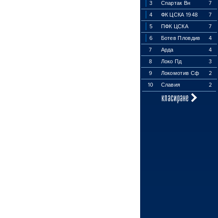
3
Спартак Вн
7
4
ФК ЦСКА 1948
7
5
ПФК ЦСКА
7
6
Ботев Пловдив
4
7
Арда
4
8
Локо Пд
3
9
Локомотив Сф
2
10
Славия
2
класиране