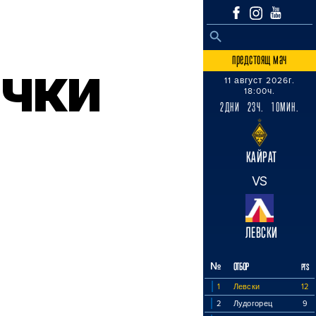
SEARCH BUTTON
Search
for:
предстоящ мач
чки
11 август 2026г.
18:00ч.
2ДНИ 23Ч. 10МИН.
КАЙРАТ
VS
ЛЕВСКИ
№
ОТБОР
PTS
1
Левски
12
2
Лудогорец
9