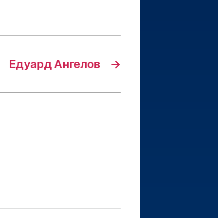
Едуард Ангелов
→