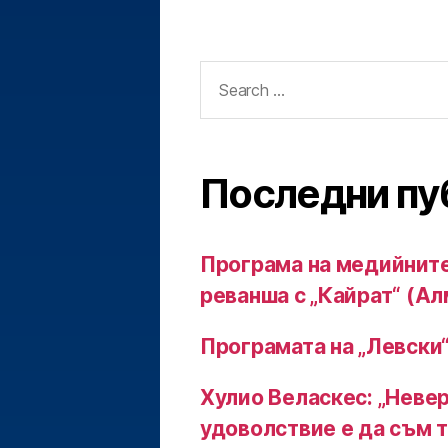
Search
for:
Последни пу
Програма на медийните
реванша с „Кайрат“ (Ал
Програмата на „Левски“
Хулио Веласкес: „Неве
удоволствие е да съм т