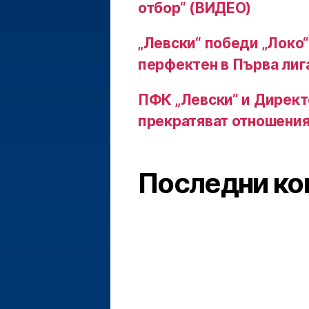
отбор“ (ВИДЕО)
„Левски“ победи „Локо“
перфектен в Първа лиг
ПФК „Левски“ и Директ
прекратяват отношения
Последни ко