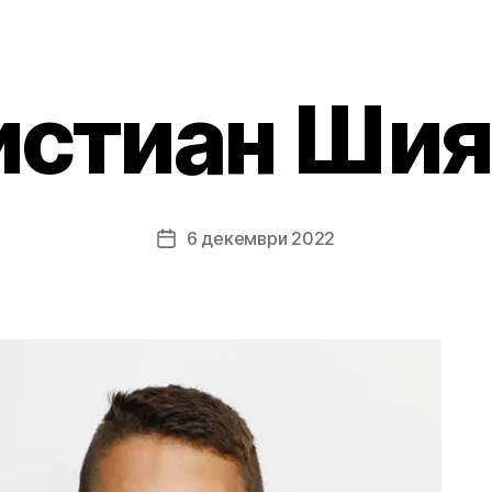
истиан Шия
6 декември 2022
Post
date