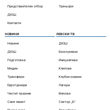
Представителен отбор
Треньори
ДЮШ
Контакти
НОВИНИ
ЛЕВСКИ ТВ
Новини
ДЮШ
ДЮШ
Ексклузивно
Подготовка
Инициативи
Медии
Клипове
Трансфери
Клубни новини
Евротурнири
Лагери
Честит празник
Мачове
Синя памет
Сектор „Б“
Първа лига
Трансфери