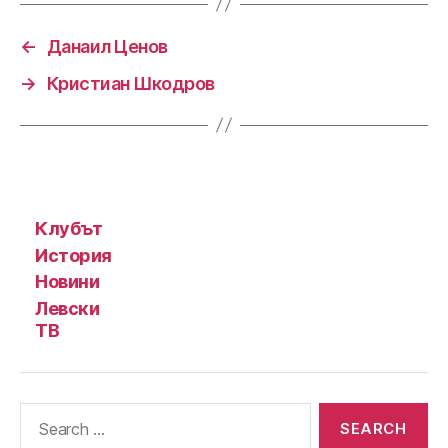
←
Данаил Ценов
→
Кристиан Шкодров
Клубът
История
Новини
Левски
ТВ
Search
for: