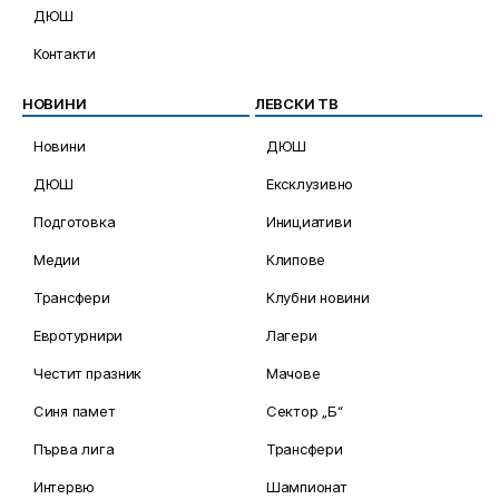
ДЮШ
Контакти
НОВИНИ
ЛЕВСКИ ТВ
Новини
ДЮШ
ДЮШ
Ексклузивно
Подготовка
Инициативи
Медии
Клипове
Трансфери
Клубни новини
Евротурнири
Лагери
Честит празник
Мачове
Синя памет
Сектор „Б“
Първа лига
Трансфери
Интервю
Шампионат