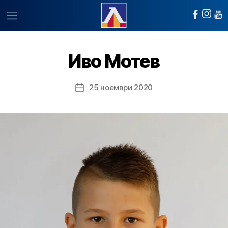
Иво Мотев
25 ноември 2020
Post
date