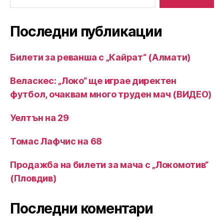
for:
Последни публикации
Билети за реванша с „Кайрат“ (Алмати)
Веласкес: „Локо“ ще играе директен
футбол, очаквам много труден мач (ВИДЕО)
Уелтън на 29
Томас Лафчис на 68
Продажба на билети за мача с „Локомотив“
(Пловдив)
Последни коментари