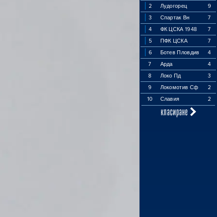
2
Лудогорец
9
3
Спартак Вн
7
4
ФК ЦСКА 1948
7
5
ПФК ЦСКА
7
6
Ботев Пловдив
4
7
Арда
4
8
Локо Пд
3
9
Локомотив Сф
2
10
Славия
2
класиране