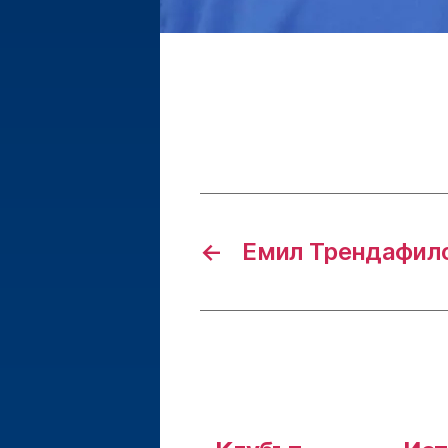
←
Емил Трендафил