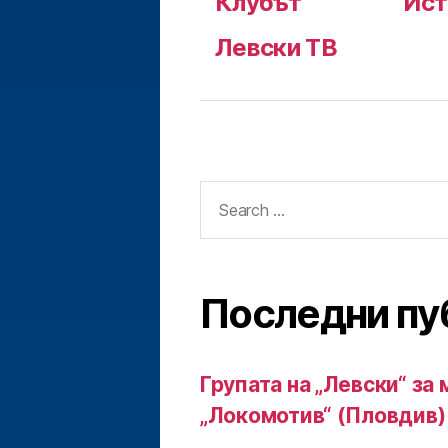
Клубът
Ист
Левски ТВ
Search
for:
Последни пу
Групата на „Левски“ за 
„Локомотив“ (Пловдив)