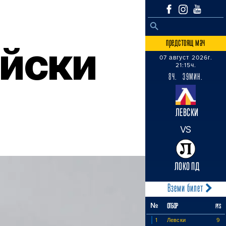
SEARCH BUTTON
Search
for:
предстоящ мач
йски
07 август 2026г.
21:15ч.
8Ч. 39МИН.
ЛЕВСКИ
VS
ЛОКО ПД
Вземи билет
№
ОТБОР
PTS
1
Левски
9