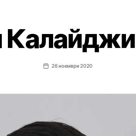
н Калайджи
26 ноември 2020
Post
date