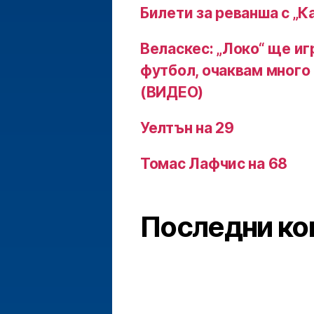
Билети за реванша с „К
Веласкес: „Локо“ ще и
футбол, очаквам много
(ВИДЕО)
Уелтън на 29
Томас Лафчис на 68
Последни ко