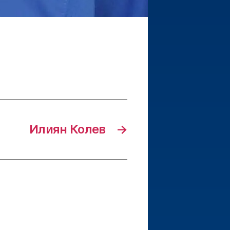
Илиян Колев
→