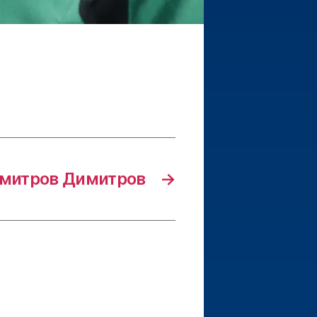
митров Димитров
→