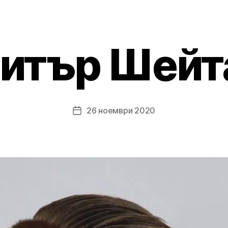
итър Шейт
26 ноември 2020
Post
date