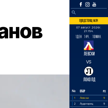
SEARCH BUTTON
Search
for:
предстоящ мач
анов
07 август 2026г.
21:15ч.
1ДЕН 14Ч. 10МИН.
ЛЕВСКИ
VS
ЛОКО ПД
№
ОТБОР
PTS
1
Левски
9
2
Лудогорец
9