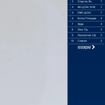
3
Спартак Вн
7
4
ФК ЦСКА 1948
7
5
ПФК ЦСКА
7
6
Ботев Пловдив
4
7
Арда
4
8
Локо Пд
3
9
Локомотив Сф
2
10
Славия
2
класиране