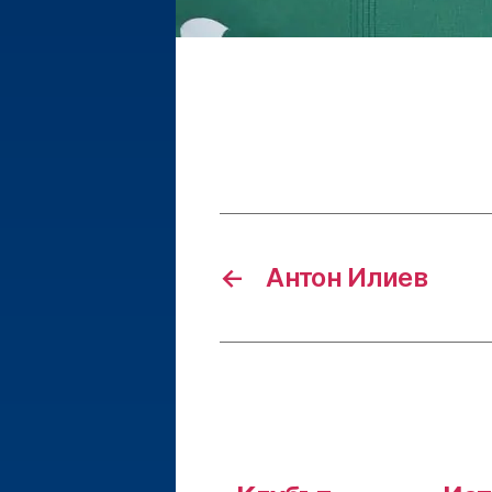
←
Антон Илиев