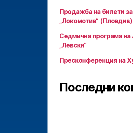
Продажба на билети за
„Локомотив“ (Пловдив)
Седмична програма на
„Левски“
Пресконференция на Х
Последни ко