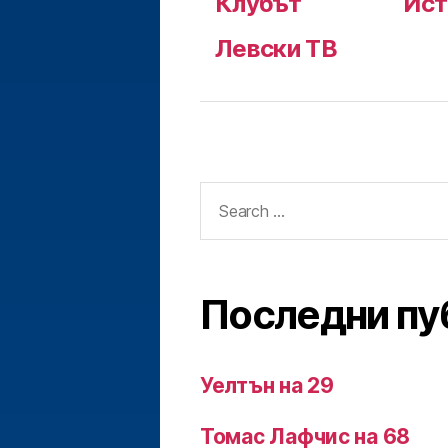
Клубът
Ист
Левски ТВ
Search
for:
Последни пу
Уелтън на 29
Томас Лафчис на 68