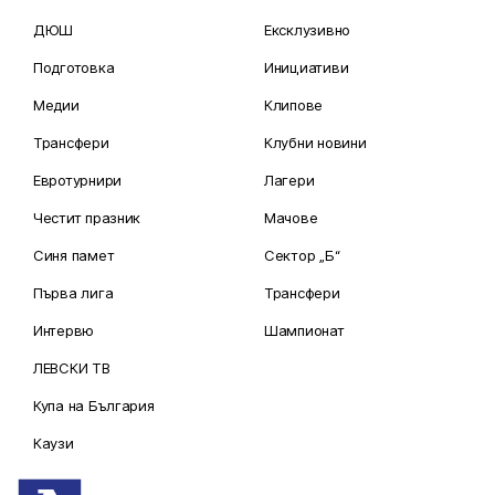
ДЮШ
Ексклузивно
Подготовка
Инициативи
Медии
Клипове
Трансфери
Клубни новини
Евротурнири
Лагери
Честит празник
Мачове
Синя памет
Сектор „Б“
Първа лига
Трансфери
Интервю
Шампионат
ЛЕВСКИ ТВ
Купа на България
Каузи