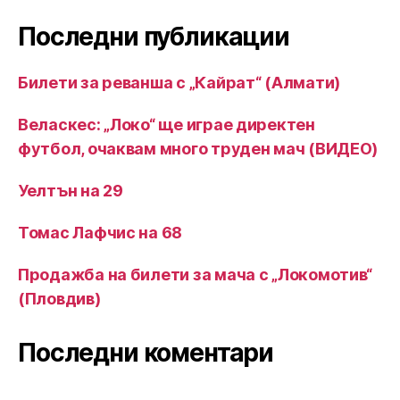
Последни публикации
Билети за реванша с „Кайрат“ (Алмати)
Веласкес: „Локо“ ще играе директен
футбол, очаквам много труден мач (ВИДЕО)
Уелтън на 29
Томас Лафчис на 68
Продажба на билети за мача с „Локомотив“
(Пловдив)
Последни коментари