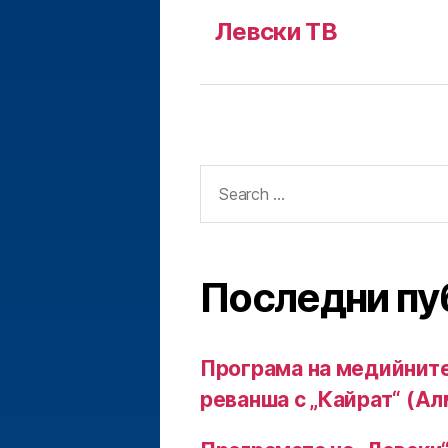
Левски ТВ
Search
for:
Последни пу
Програма на медийните
реванша с „Кайрат“ (Ал