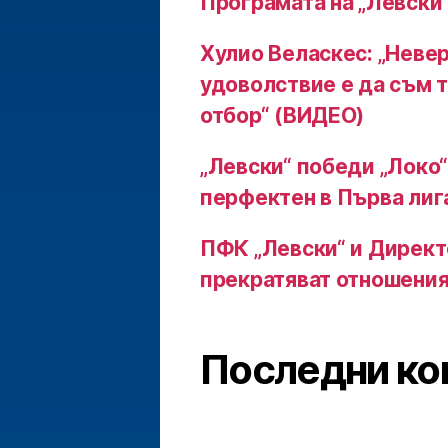
Програмата на „Левски“
Хулио Веласкес: „Неве
удоволствие е да съм т
отбор“ (ВИДЕО)
„Левски“ победи „Локо“
перфектен в Първа лиг
ПФК „Левски“ и Директ
прекратяват отношения
Последни ко