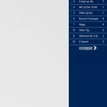
3
Спартак Вн
7
4
ФК ЦСКА 1948
7
5
ПФК ЦСКА
7
6
Ботев Пловдив
4
7
Арда
4
8
Локо Пд
3
9
Локомотив Сф
2
10
Славия
2
класиране