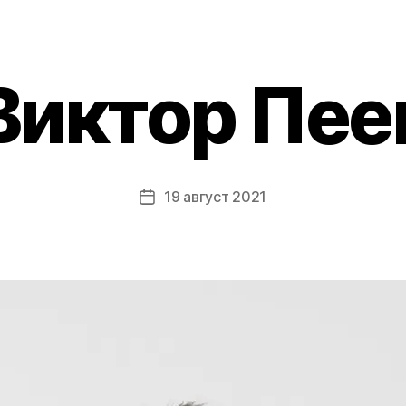
Виктор Пее
19 август 2021
Post
date