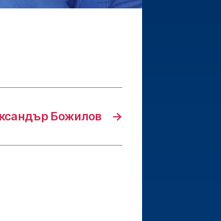
ксандър Божилов
→