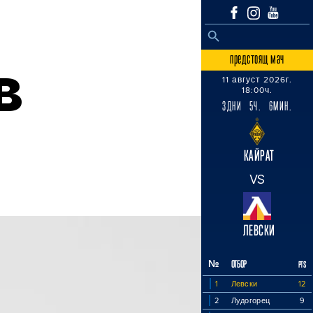
SEARCH BUTTON
Search
for:
предстоящ мач
в
11 август 2026г.
18:00ч.
3ДНИ 5Ч. 6МИН.
КАЙРАТ
VS
ЛЕВСКИ
№
ОТБОР
PTS
1
Левски
12
2
Лудогорец
9