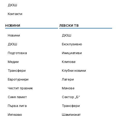
ДЮШ
Контакти
НОВИНИ
ЛЕВСКИ ТВ
Новини
ДЮШ
ДЮШ
Ексклузивно
Подготовка
Инициативи
Медии
Клипове
Трансфери
Клубни новини
Евротурнири
Лагери
Честит празник
Мачове
Синя памет
Сектор „Б“
Първа лига
Трансфери
Интервю
Шампионат