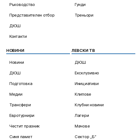
Ръководство
Гунди
Представителен отбор
Треньори
ДЮШ
Контакти
НОВИНИ
ЛЕВСКИ ТВ
Новини
ДЮШ
ДЮШ
Ексклузивно
Подготовка
Инициативи
Медии
Клипове
Трансфери
Клубни новини
Евротурнири
Лагери
Честит празник
Мачове
Синя памет
Сектор „Б“