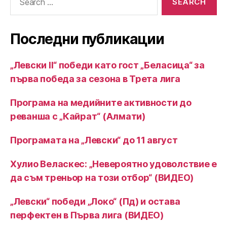
for:
Последни публикации
„Левски II“ победи като гост „Беласица“ за
първа победа за сезона в Трета лига
Програма на медийните активности до
реванша с „Кайрат“ (Алмати)
Програмата на „Левски“ до 11 август
Хулио Веласкес: „Невероятно удоволствие е
да съм треньор на този отбор“ (ВИДЕО)
„Левски“ победи „Локо“ (Пд) и остава
перфектен в Първа лига (ВИДЕО)