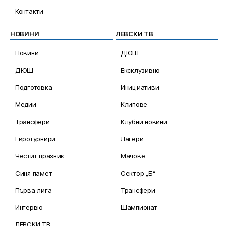
Контакти
НОВИНИ
ЛЕВСКИ ТВ
Новини
ДЮШ
ДЮШ
Ексклузивно
Подготовка
Инициативи
Медии
Клипове
Трансфери
Клубни новини
Евротурнири
Лагери
Честит празник
Мачове
Синя памет
Сектор „Б“
Първа лига
Трансфери
Интервю
Шампионат
ЛЕВСКИ ТВ