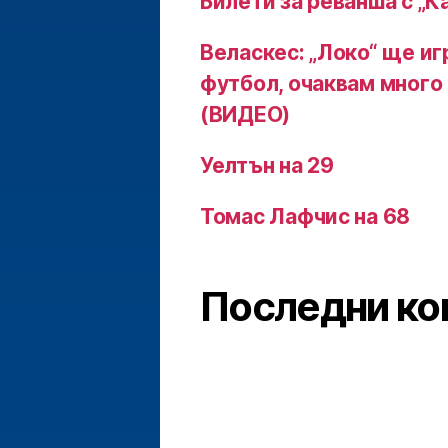
Билети за реванша с „К
Веласкес: „Локо“ ще и
футбол, очаквам много
(ВИДЕО)
Уелтън на 29
Томас Лафчис на 68
Последни ко