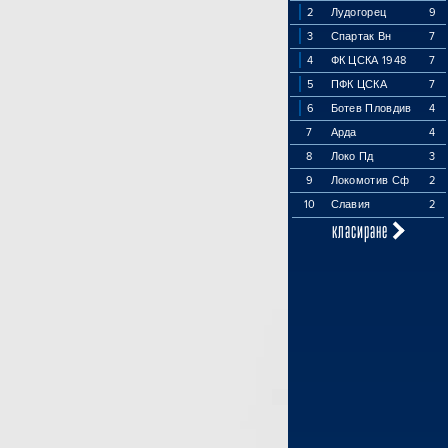
2
Лудогорец
9
3
Спартак Вн
7
4
ФК ЦСКА 1948
7
5
ПФК ЦСКА
7
6
Ботев Пловдив
4
7
Арда
4
8
Локо Пд
3
9
Локомотив Сф
2
10
Славия
2
класиране