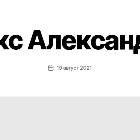
кс Алексан
19 август 2021
Post
date