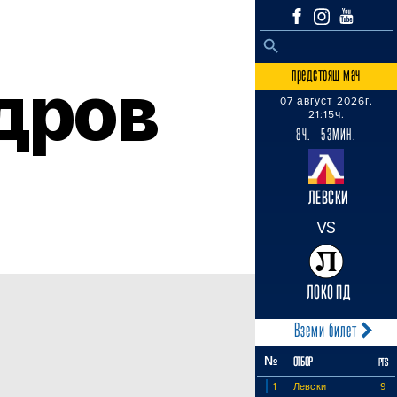
SEARCH BUTTON
Search
for:
предстоящ мач
дров
07 август 2026г.
21:15ч.
8Ч. 53МИН.
ЛЕВСКИ
VS
ЛОКО ПД
Вземи билет
№
ОТБОР
PTS
1
Левски
9