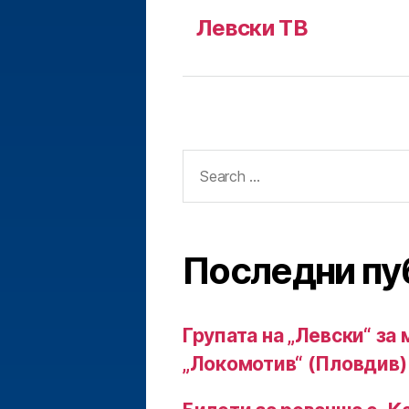
Левски ТВ
Search
for:
Последни пу
Групата на „Левски“ за 
„Локомотив“ (Пловдив)