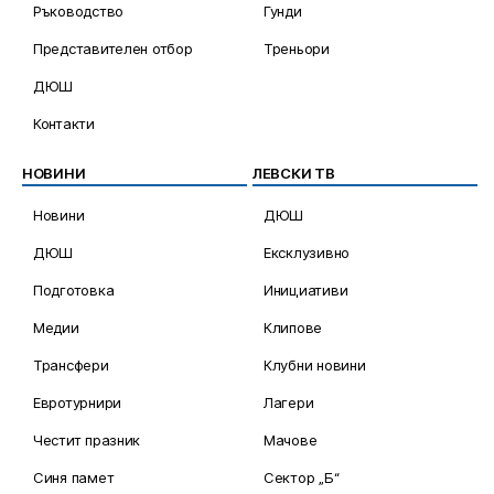
Ръководство
Гунди
Представителен отбор
Треньори
ДЮШ
Контакти
НОВИНИ
ЛЕВСКИ ТВ
Новини
ДЮШ
ДЮШ
Ексклузивно
Подготовка
Инициативи
Медии
Клипове
Трансфери
Клубни новини
Евротурнири
Лагери
Честит празник
Мачове
Синя памет
Сектор „Б“