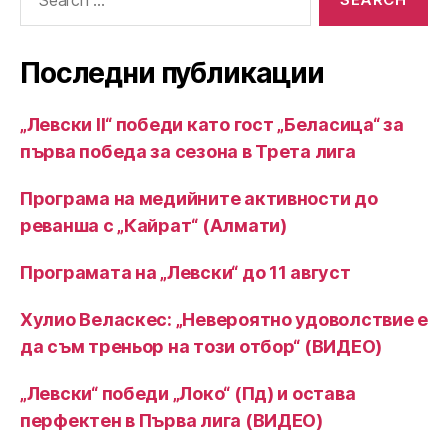
for:
Последни публикации
„Левски II“ победи като гост „Беласица“ за
първа победа за сезона в Трета лига
Програма на медийните активности до
реванша с „Кайрат“ (Алмати)
Програмата на „Левски“ до 11 август
Хулио Веласкес: „Невероятно удоволствие е
да съм треньор на този отбор“ (ВИДЕО)
„Левски“ победи „Локо“ (Пд) и остава
перфектен в Първа лига (ВИДЕО)