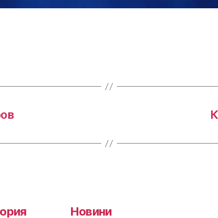
ров
К
ория
Новини