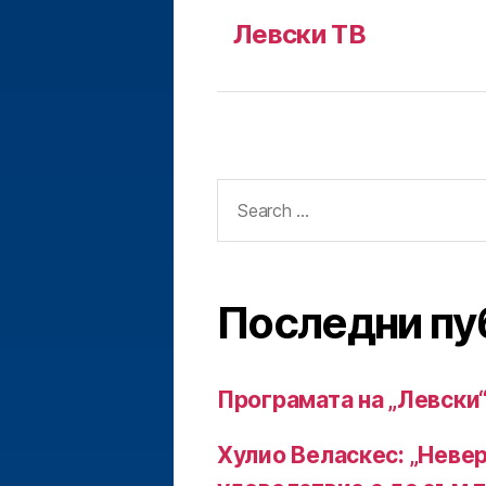
Левски ТВ
Search
for:
Последни пу
Програмата на „Левски“
Хулио Веласкес: „Неве