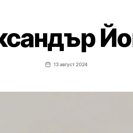
ксандър Йо
13 август 2024
Post
date