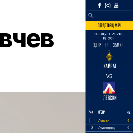
SEARCH BUTTON
Search
for:
предстоящ мач
вчев
11 август 2026г.
18:00ч.
3ДНИ 8Ч. 35МИН.
КАЙРАТ
VS
ЛЕВСКИ
№
ОТБОР
PTS
1
Левски
9
2
Лудогорец
9