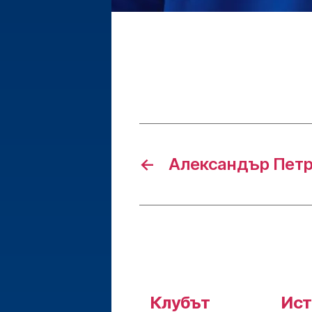
←
Александър Пет
Клубът
Ист