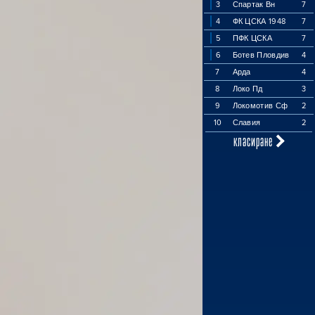
3
Спартак Вн
7
4
ФК ЦСКА 1948
7
5
ПФК ЦСКА
7
6
Ботев Пловдив
4
7
Арда
4
8
Локо Пд
3
9
Локомотив Сф
2
10
Славия
2
класиране