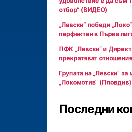
удоволствие е да съм т
отбор“ (ВИДЕО)
„Левски“ победи „Локо“
перфектен в Първа лиг
ПФК „Левски“ и Директ
прекратяват отношения
Групата на „Левски“ за 
„Локомотив“ (Пловдив)
Последни ко