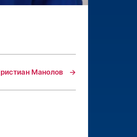
ристиан Манолов
→