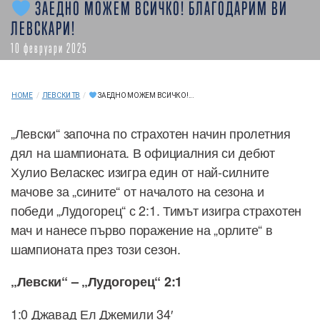
ЗАЕДНО МОЖЕМ ВСИЧКО! БЛАГОДАРИМ ВИ
ЛЕВСКАРИ!
10 февруари 2025
HOME
/
ЛЕВСКИ ТВ
/
ЗАЕДНО МОЖЕМ ВСИЧКО!...
„Левски“ започна по страхотен начин пролетния
дял на шампионата. В официалния си дебют
Хулио Веласкес изигра един от най-силните
мачове за „сините“ от началото на сезона и
победи „Лудогорец“ с 2:1. Тимът изигра страхотен
мач и нанесе първо поражение на „орлите“ в
шампионата през този сезон.
„Левски“ – „Лудогорец“ 2:1
1:0 Джавад Ел Джемили 34′