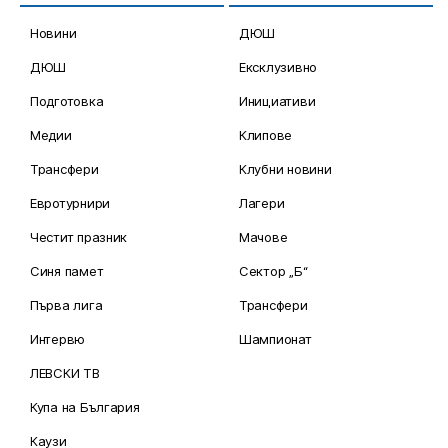
Новини
ДЮШ
ДЮШ
Ексклузивно
Подготовка
Инициативи
Медии
Клипове
Трансфери
Клубни новини
Евротурнири
Лагери
Честит празник
Мачове
Синя памет
Сектор „Б“
Първа лига
Трансфери
Интервю
Шампионат
ЛЕВСКИ ТВ
Купа на България
Каузи