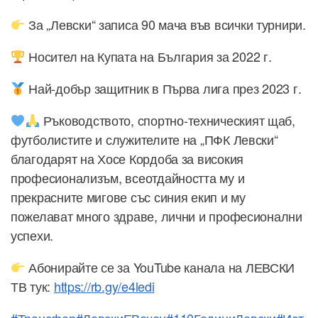
За „Левски“ записа 90 мача във всички турнири.
Носител на Купата на България за 2022 г.
Най-добър защитник в Първа лига през 2023 г.
Ръководството, спортно-техническият щаб,
футболистите и служителите на „ПФК Левски“
благодарят на Хосе Кордоба за високия
професионализъм, всеотдайността му и
прекрасните мигове със синия екип и му
пожелават много здраве, лични и професионални
успехи.
Абонирайте се за YouTube канала на ЛЕВСКИ
ТВ тук:
https://rb.gy/e4ledi
#Трансфер
#ЛевскиЕВечен
#110ГодиниЛевски
#Ист