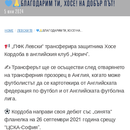
БЛАГОДАРИМ ТИ, ХОСЕ! НА ДОБЪР ПЪТ!
5 юни 2024
HOME
/
ЛЕВСКИ ТВ
/
БЛАГОДАРИМ ТИ, ХОСЕ! НА...
„ПФК Левски“ трансферира защитника Хосе
Кордоба в английския клуб „Норич”.
✍️ Трансферът ще се осъществи след отварянето
на трансферния прозорец в Англия, когато може
футболистът да се картотекира от Английската
федерация по футбол и от Английската футболна
лига.
Кордоба направи своя дебют със „синята“
фланелка на 26 септември 2021 година срещу
“ЦСКА-София”.