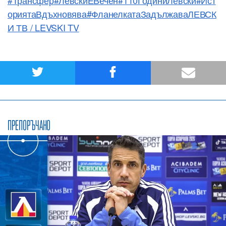
ориятаВдъхновява
#ФланелкатаЗадължава
ЛЕВСК
И ТВ / LEVSKI TV
ПРЕПОРЪЧАНО