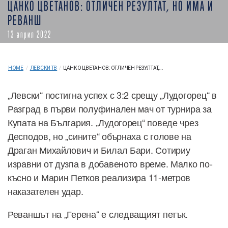
ЦАНКО ЦВЕТАНОВ: ОТЛИЧЕН РЕЗУЛТАТ, НО ИМА И
РЕВАНШ
13 април 2022
HOME
/
ЛЕВСКИ ТВ
/
ЦАНКО ЦВЕТАНОВ: ОТЛИЧЕН РЕЗУЛТАТ,...
„Левски“ постигна успех с 3:2 срещу „Лудогорец“ в
Разград в първи полуфинален мач от турнира за
Купата на България. „Лудогорец“ поведе чрез
Десподов, но „сините“ обърнаха с голове на
Драган Михайлович и Билал Бари. Сотириу
изравни от дузпа в добавеното време. Малко по-
късно и Марин Петков реализира 11-метров
наказателен удар.
Реваншът на „Герена“ е следващият петък.