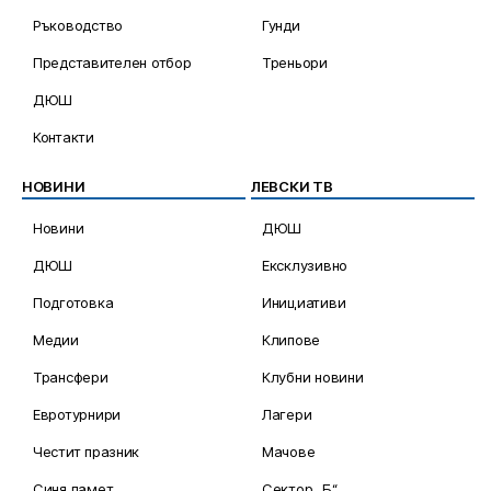
Ръководство
Гунди
Представителен отбор
Треньори
ДЮШ
Контакти
НОВИНИ
ЛЕВСКИ ТВ
Новини
ДЮШ
ДЮШ
Ексклузивно
Подготовка
Инициативи
Медии
Клипове
Трансфери
Клубни новини
Евротурнири
Лагери
Честит празник
Мачове
Синя памет
Сектор „Б“