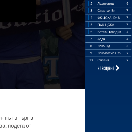
2
Лудогорец
9
3
Спартак Вн
7
4
ФК ЦСКА 1948
7
5
ПФК ЦСКА
7
6
Ботев Пловдив
4
7
Арда
4
8
Локо Пд
3
9
Локомотив Сф
2
10
Славия
2
класиране
 път в търг в
а, подета от