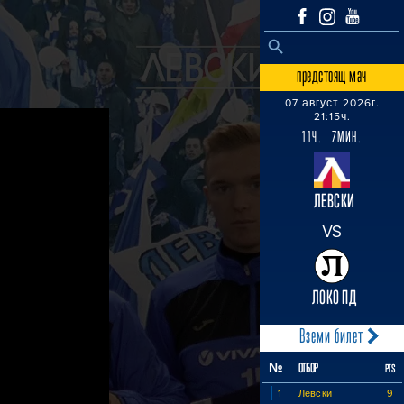
SEARCH BUTTON
Search
for:
предстоящ мач
07 август 2026г.
21:15ч.
11Ч. 7МИН.
ЛЕВСКИ
VS
ЛОКО ПД
Вземи билет
№
ОТБОР
PTS
1
Левски
9