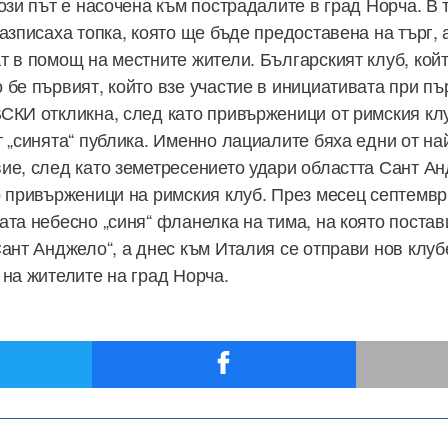
ози път е насочена към пострадалите в град Норча. В 
азписаха топка, която ще бъде предоставена на търг, 
т в помощ на местните жители. Българският клуб, койт
 бе първият, който взе участие в инициативата при пъ
СКИ откликна, след като привърженици от римския клу
 „синята“ публика. Именно лациалите бяха едни от на
ие, след като земетресението удари областта Сант Ан
о привърженици на римския клуб. През месец септемвр
ата небесно „синя“ фланелка на тима, на която постав
ант Анджело“, а днес към Италия се отправи нов клуб
 на жителите на град Норча.