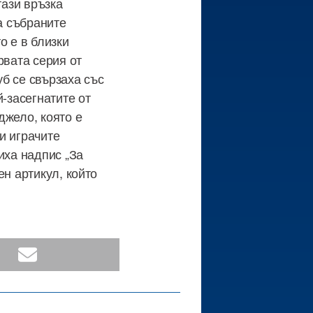
тази връзка
а събраните
о е в близки
рвата серия от
б се свързаха със
й-засегнатите от
джело, която е
и играчите
иха надпис „За
ен артикул, който