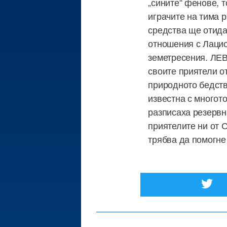
„сините“ фенове, т
играчите на тима р
средства ще отида
отношения с Лацио
земетресения. ЛЕВ
своите приятели от
природното бедств
известна с многот
разписаха резервн
приятелите ни от С
трябва да помогне