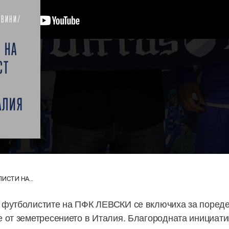
ОВИНИ/
 НА
СТ
АЛИЯ
ИСТИ НА...
футболистите на ПФК ЛЕВСКИ се включиха за пореден
 от земетресението в Италия. Благородната инициатив