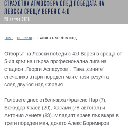
СТРАХОТНА АТМОСФЕРА СЛЕД ПОБЕДАТА НА
ЛЕВСКИ СРЕЩУ ВЕРЕЯ С 4:0
28 август 2016
HOME
/
ЛЕВСКИ ТВ
/
СТРАХОТНА АТМОСФЕРА СЛЕД ...
Отборът на Левски победи с 4:0 Верея в среща от
5-ия кръг на Първа професионална лига на
стадион „Георги Аспарухов“. Така „сините“
спечелиха втори пореден мач с този резултат
след двубоя над Славия.
Головете днес отбелязаха Франсис Нар (7),
Божидар Краев (20), Хасами (78-автогол) и
Антонио Аниете (83). Младият Краев пък вкара в
трети пореден мач, докато Алекс Боримиров