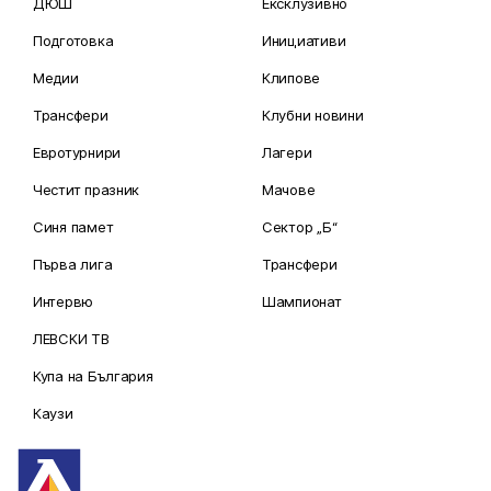
ДЮШ
Ексклузивно
Подготовка
Инициативи
Медии
Клипове
Трансфери
Клубни новини
Евротурнири
Лагери
Честит празник
Мачове
Синя памет
Сектор „Б“
Първа лига
Трансфери
Интервю
Шампионат
ЛЕВСКИ ТВ
Купа на България
Каузи