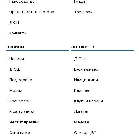
Ръководство
Гунди
Представителен отбор
Треньори
ДЮШ
Контакти
НОВИНИ
ЛЕВСКИ ТВ
Новини
ДЮШ
ДЮШ
Ексклузивно
Подготовка
Инициативи
Медии
Клипове
Трансфери
Клубни новини
Евротурнири
Лагери
Честит празник
Мачове
Синя памет
Сектор „Б“