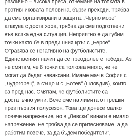
различно – висока преса, отнемане на топката в
противниковата половина, бързи преходи. Трябва
да сме организирани в защита. „Черно море“
атакува с доста хора, трябва да сме подготвени
във всяка една ситуация. Неприятно е да губим
точки както бе в предишния кръг с „Берое“.
Отразява се негативно на футболистите.
Единственият начин да се преодолее е победа. Аз
не смятам, че 6 точки са толкова много, че не
могат да бъдат наваксани. Имаме мач в София с
„Лудогорец“, а също и с „Ботев“ (Пловдив), които
са пред нас. Смятам, че футболистите са
достатъчно умни. Вече сме на лимита от грешки
през първия полусезон. Това ще донесе малко
повече напрежение, но в „Левски“ винаги е имало
напрежение. Не трябва да се притесняваме, а да
работим повече, за да бъдем победители“,