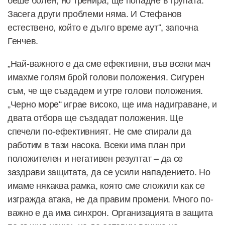
Засега други проблеми няма. И Стефанов
естествено, който е дълго време аут“, започна
Генчев.
„Най-важното е да сме ефективни, във всеки мач
имахме голям брой голови положения. Сигурен
съм, че ще създадем и утре голови положения.
„Черно море“ играе високо, ще има надиграване, и
двата отбора ще създадат положения. Ще
спечели по-ефективният. Не сме спирали да
работим в тази насока. Всеки има план при
положителен и негативен резултат – да се
заздрави защитата, да се усили нападението. Но
имаме някаква рамка, която сме сложили как се
изгражда атака, не да правим промени. Много по-
важно е да има синхрон. Организацията в защита