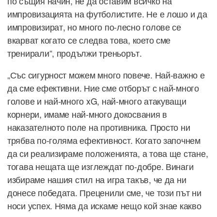
по същия начин, не да оставим всичко на
импровизацията на футболистите. Не е лошо и да
импровизират, но много по-лесно голове се
вкарват когато се следва това, което сме
тренирали“, продължи треньорът.
„Със сигурност можем много повече. Най-важно е
да сме ефективни. Ние сме отборът с най-много
голове и най-много xG, най-много атакуващи
корнери, имаме най-много докосвания в
наказателното поле на противника. Просто ни
трябва по-голяма ефективност. Когато започнем
да си реализираме положенията, а това ще стане,
тогава нещата ще изглеждат по-добре. Винаги
избираме нашия стил на игра такъв, че да ни
донесе победата. Преценили сме, че този път ни
носи успех. Няма да искаме нещо кой знае какво