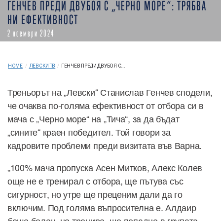
ГЕНЧЕВ ПРЕДИ ДВУБОЯ С „ЧЕРНО МОРЕ“: ТРЯБВА
НИ ЕФЕКТИВНОСТ
2 ноември 2024
HOME
/
ЛЕВСКИ ТВ
/
ГЕНЧЕВ ПРЕДИ ДВУБОЯ С...
Треньорът на „Левски“ Станислав Генчев сподели,
че очаква по-голяма ефективност от отбора си в
мача с „Черно море“ на „Тича“, за да бъдат
„сините“ краен победител. Той говори за
кадровите проблеми преди визитата във Варна.
„100% мача пропуска Асен Митков, Алекс Колев
още не е тренирал с отбора, ще пътува със
сигурност, но утре ще преценим дали да го
включим. Под голяма въпросителна е. Алдаир
беше болен, но тренира, ще попадне в групата.