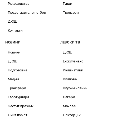
Ръководство
Гунди
Представителен отбор
Треньори
ДЮШ
Контакти
НОВИНИ
ЛЕВСКИ ТВ
Новини
ДЮШ
ДЮШ
Ексклузивно
Подготовка
Инициативи
Медии
Клипове
Трансфери
Клубни новини
Евротурнири
Лагери
Честит празник
Мачове
Синя памет
Сектор „Б“