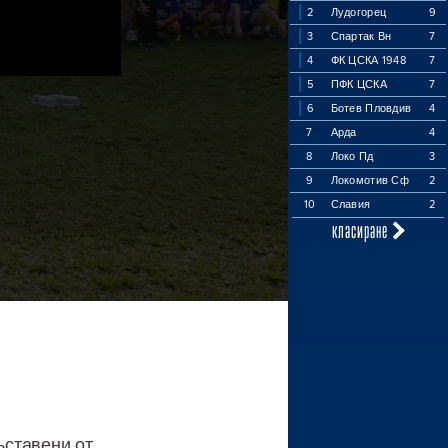
2
Лудогорец
9
3
Спартак Вн
7
4
ФК ЦСКА 1948
7
5
ПФК ЦСКА
7
6
Ботев Пловдив
4
7
Арда
4
8
Локо Пд
3
9
Локомотив Сф
2
10
Славия
2
класиране
ъставени от