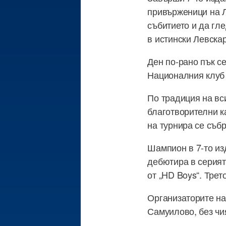
привърженици на Л
събитието и да гл
в истински Левскар
Ден по-рано пък с
Националния клуб 
По традиция на вс
благотворителни к
на турнира се събр
Шампион в 7-то изд
дебютира в серият
от „HD Boys“. Трет
Организаторите на
Самуилово, без чи