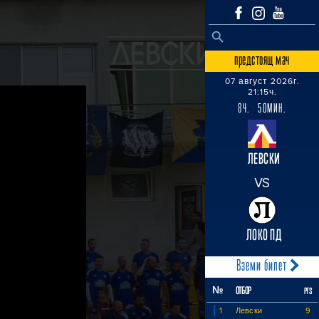
SEARCH BUTTON
Search
for:
предстоящ мач
07 август 2026г.
21:15ч.
8Ч. 50МИН.
ЛЕВСКИ
VS
ЛОКО ПД
Вземи билет
№
ОТБОР
PTS
1
Левски
9