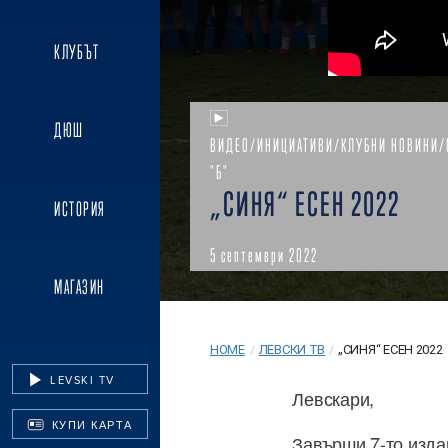
КЛУБЪТ
ДЮШ
ВИДЕО/ИНИЦИАТИВИ/КЛУБНИ НОВИНИ/
"Б"
„СИНЯ“ ЕСЕН 2022
ИСТОРИЯ
5 септември 2022
МАГАЗИН
HOME
/
ЛЕВСКИ ТВ
/
„СИНЯ“ ЕСЕН 2022
LEVSKI TV
Левскари,
КУПИ КАРТА
Завърши 7-то издан