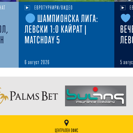
НАТ
ЕВРОТУРНИРИ/ВИДЕО
Е
ШАМПИОНСКА ЛИГА:
ОЛ,
ЛЕВСКИ 1:0 КАЙРАТ |
ВЕЧ
ЕН
MATCHDAY 5
ЛЕВ
6 август 2026
5 авгу
ЦЕНТРАЛЕН ОФИС