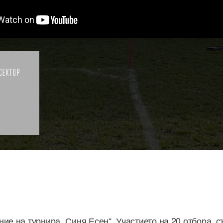
СЕКТОР
ие на турнира „Синя Есен“. Участието на 20 отбора, с