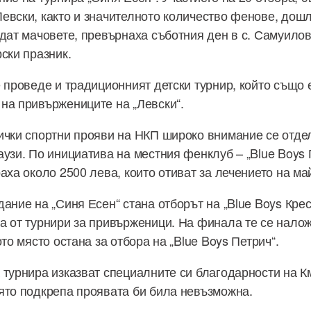
евски, както и значителното количество фенове, дош
едат мачовете, превърнаха съботния ден в с. Самуило
ски празник.
е проведе и традиционният детски турнир, който също 
на привържениците на „Левски“.
ички спортни прояви на НКП широко внимание се отде
аузи. По инициатива на местния фенклуб – „Blue Boys 
аха около 2500 лева, които отиват за лечението на ма
ание на „Синя Есен“ стана отборът на „Blue Boys Крес
а от турнири за привърженици. На финала те се нало
ото място остана за отбора на „Blue Boys Петрич“.
 турнира изказват специалните си благодарности на К
ято подкрепа проявата би била невъзможна.