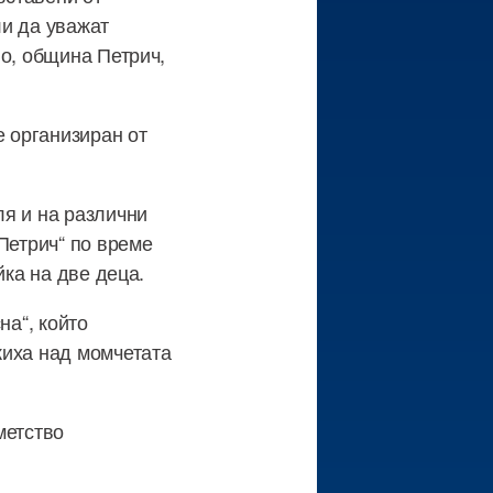
ли да уважат
во, община Петрич,
е организиран от
ля и на различни
Петрич“ по време
йка на две деца.
на“, който
жиха над момчетата
метство