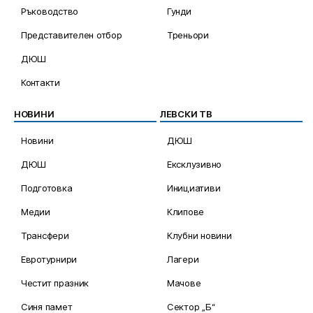
Ръководство
Гунди
Представителен отбор
Треньори
ДЮШ
Контакти
НОВИНИ
ЛЕВСКИ ТВ
Новини
ДЮШ
ДЮШ
Ексклузивно
Подготовка
Инициативи
Медии
Клипове
Трансфери
Клубни новини
Евротурнири
Лагери
Честит празник
Мачове
Синя памет
Сектор „Б“