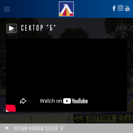
СЕКТОР "Б"
КЛУБНИ НОВИНИ/СЕКТОР "Б"