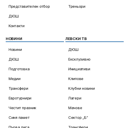
Представителен отбор
Треньори
ДЮШ
Контакти
НОВИНИ
ЛЕВСКИ ТВ
Новини
ДЮШ
ДЮШ
Ексклузивно
Подготовка
Инициативи
Медии
Клипове
Трансфери
Клубни новини
Евротурнири
Лагери
Честит празник
Мачове
Синя памет
Сектор „Б“
Първа лига
Трансфери