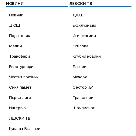
НОВИНИ
ЛЕВСКИ ТВ
Новини
ДЮШ
ДЮШ
Ексклузивно
Подготовка
Инициативи
Медии
Клипове
Трансфери
Клубни новини
Евротурнири
Лагери
Честит празник
Мачове
Синя памет
Сектор „Б“
Първа лига
Трансфери
Интервю
Шампионат
ЛЕВСКИ ТВ
Купа на България