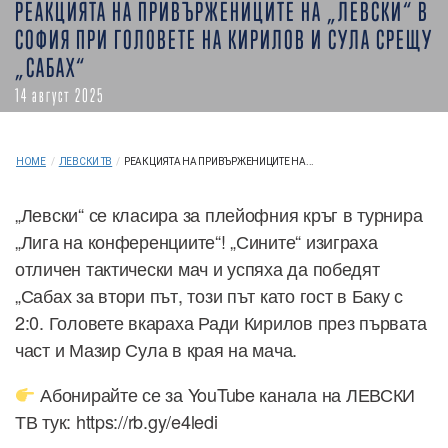
РЕАКЦИЯТА НА ПРИВЪРЖЕНИЦИТЕ НА „ЛЕВСКИ“ В
СОФИЯ ПРИ ГОЛОВЕТЕ НА КИРИЛОВ И СУЛА СРЕЩУ
„САБАХ“
14 август 2025
HOME
/
ЛЕВСКИ ТВ
/
РЕАКЦИЯТА НА ПРИВЪРЖЕНИЦИТЕ НА...
„Левски“ се класира за плейофния кръг в турнира
„Лига на конференциите“! „Сините“ изиграха
отличен тактически мач и успяха да победят
„Сабах за втори път, този път като гост в Баку с
2:0. Головете вкараха Ради Кирилов през първата
част и Мазир Сула в края на мача.
Абонирайте се за YouTube канала на ЛЕВСКИ
ТВ тук: https://rb.gy/e4ledi