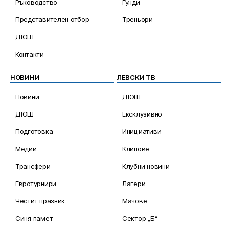
Ръководство
Гунди
Представителен отбор
Треньори
ДЮШ
Контакти
НОВИНИ
ЛЕВСКИ ТВ
Новини
ДЮШ
ДЮШ
Ексклузивно
Подготовка
Инициативи
Медии
Клипове
Трансфери
Клубни новини
Евротурнири
Лагери
Честит празник
Мачове
Синя памет
Сектор „Б“