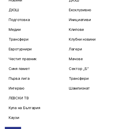
Новини
ДЮШ
ДЮШ
Ексклузивно
Подготовка
Инициативи
Медии
Клипове
Трансфери
Клубни новини
Евротурнири
Лагери
Честит празник
Мачове
Синя памет
Сектор „Б“
Първа лига
Трансфери
Интервю
Шампионат
ЛЕВСКИ ТВ
Купа на България
Каузи