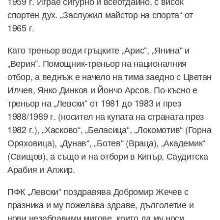
1959 г. Играе сигурно и всеотдайно, с висок
спортен дух. „Заслужил майстор на спорта“ от
1965 г.
Като треньор води гръцките „Арис“, „Янина“ и
„Верия“. Помощник-треньор на националния
отбор, а веднъж е начело на тима заедно с Цветан
Илчев, Янко Динков и Йончо Арсов. По-късно е
треньор на „Левски“ от 1981 до 1983 и през
1988/1989 г. (носител на купата на страната през
1982 г.), „Хасково“, „Беласица“, „Локомотив“ (Горна
Оряховица), „Дунав“, „Ботев“ (Враца), „Академик“
(Свищов), а също и на отбори в Кипър, Саудитска
Арабия и Алжир.
ПФК „Левски“ поздравява Добромир Жечев с
празника и му пожелава здраве, дълголетие и
нови незабравими мигове, които да му носи