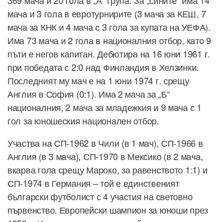
мача и 3 гола в евротурнирите (3 мача за КЕШ, 7
мача за КНК и 4 мача с 3 гола за купата на УЕФА).
Има 73 мача и 2 гола в националния отбор, като 9
пъти е негов капитан. Дебютира на 16 юни 1961 г.
при победата с 2:0 над Финландия в Хелзинки.
Последният му мач е на 1 юни 1974 г. срещу
Англия в София (0:1). Има 2 мача за „Б“
националния, 2 мача за младежкия и 9 мача с 1
гол за юношеския национален отбор.
Участва на СП-1962 в Чили (в 1 мач), СП-1966 в
Англия (в 3 мача), СП-1970 в Мексико (в 2 мача,
вкарва гола срещу Мароко, за равенството 1:1) и
СП-1974 в Германия – той е единственият
български футболист с 4 участия на световно
първенство. Европейски шампион за юноши през