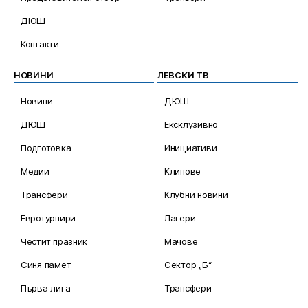
ДЮШ
Контакти
НОВИНИ
ЛЕВСКИ ТВ
Новини
ДЮШ
ДЮШ
Ексклузивно
Подготовка
Инициативи
Медии
Клипове
Трансфери
Клубни новини
Евротурнири
Лагери
Честит празник
Мачове
Синя памет
Сектор „Б“
Първа лига
Трансфери