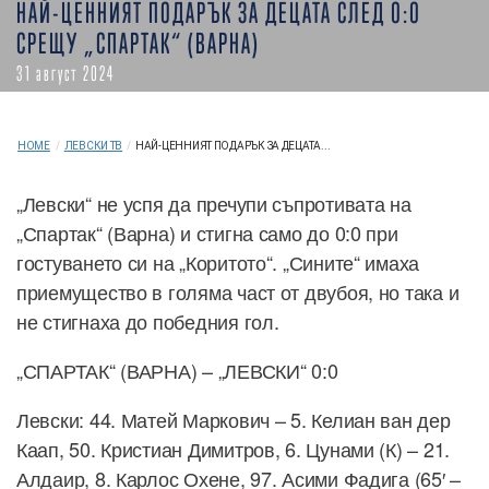
НАЙ-ЦЕННИЯТ ПОДАРЪК ЗА ДЕЦАТА СЛЕД 0:0
СРЕЩУ „СПАРТАК“ (ВАРНА)
31 август 2024
HOME
/
ЛЕВСКИ ТВ
/
НАЙ-ЦЕННИЯТ ПОДАРЪК ЗА ДЕЦАТА...
„Левски“ не успя да пречупи съпротивата на
„Спартак“ (Варна) и стигна само до 0:0 при
гостуването си на „Коритото“. „Сините“ имаха
приемущество в голяма част от двубоя, но така и
не стигнаха до победния гол.
„СПАРТАК“ (ВАРНА) – „ЛЕВСКИ“ 0:0
Левски: 44. Матей Маркович – 5. Келиан ван дер
Каап, 50. Кристиан Димитров, 6. Цунами (К) – 21.
Алдаир, 8. Карлос Охене, 97. Асими Фадига (65′ –