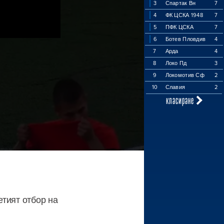
3
Спартак Вн
7
4
ФК ЦСКА 1948
7
5
ПФК ЦСКА
7
6
Ботев Пловдив
4
7
Арда
4
8
Локо Пд
3
9
Локомотив Сф
2
10
Славия
2
класиране
етият отбор на