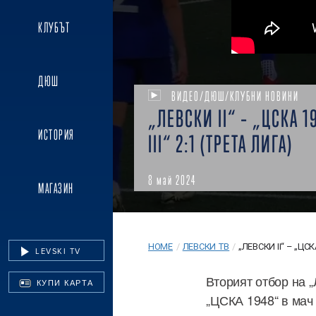
КЛУБЪТ
ДЮШ
ВИДЕО/ДЮШ/КЛУБНИ НОВИНИ
„ЛЕВСКИ II“ – „ЦСКА 1
ИСТОРИЯ
III“ 2:1 (ТРЕТА ЛИГА)
8 май 2024
МАГАЗИН
HOME
/
ЛЕВСКИ ТВ
/
„ЛЕВСКИ II“ – „ЦСКА
LEVSKI TV
Вторият отбор на „
КУПИ КАРТА
„ЦСКА 1948“ в мач 