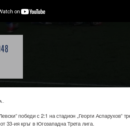
948
...
Левски“ победи с 2:1 на стадион „Георги Аспарухов“ тр
от 33-ия кръг в Югозападна Трета лига.