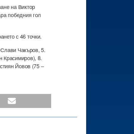
ване на Виктор
ара победния гол
ането с 46 точки.
. Слави Чакъров, 5.
н Красимиров), 8.
истиян Йовов (75 –