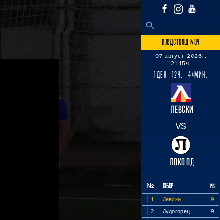
SEARCH BUTTON
Search
for:
предстоящ мач
07 август 2026г.
21:15ч.
1ДЕН 12Ч. 44МИН.
ЛЕВСКИ
VS
ЛОКО ПД
№
ОТБОР
PTS
1
Левски
9
2
Лудогорец
9