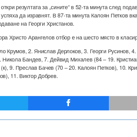
откри резултата за „сините“ в 52-та минута след пода
 успяха да изравнят. В 87-та минута Калоян Петков вк
подаване на Георги Христанов.
ра Христо Арангелов отбор е на шесто място в класир
айло Крумов, 2. Янислав Дерлоков, 3. Георги Русинов, 4
. Никола Бандев, 7. Дейвид Михалев (84 – 19. Кристиа
к), 9. Преслав Бачев (70 – 20. Калоян Петков), 10. Кр
ов), 11. Виктор Добрев.