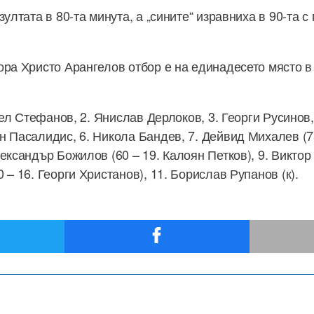
зултата в 80-та минута, а „сините“ изравниха в 90-та с
ора Христо Арангелов отбор е на единадесето място в
ниел Стефанов, 2. Янислав Дерлоков, 3. Георги Русинов,
н Пасалидис, 6. Никола Бандев, 7. Дейвид Михалев (7
ександър Божилов (60 – 19. Калоян Петков), 9. Виктор
 – 16. Георги Христанов), 11. Борислав Рупанов (к).