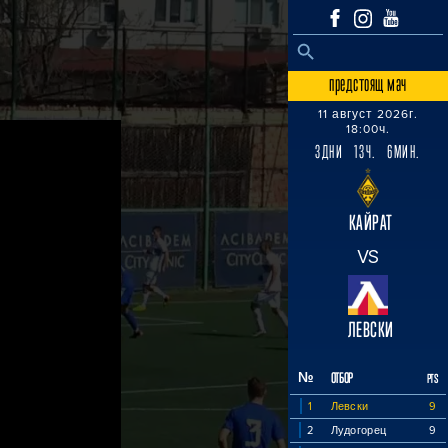
SEARCH BUTTON
Search
for:
предстоящ мач
11 август 2026г.
18:00ч.
3ДНИ 13Ч. 6МИН.
КАЙРАТ
VS
ЛЕВСКИ
№
ОТБОР
PTS
1
Левски
9
2
Лудогорец
9