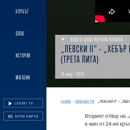
КЛУБЪТ
ДЮШ
ВИДЕО/ДЮШ/КЛУБНИ НОВИНИ
„ЛЕВСКИ II“ – „ХЕБЪР I
ИСТОРИЯ
(ТРЕТА ЛИГА)
10 март 2024
МАГАЗИН
HOME
/
ЛЕВСКИ ТВ
/
„ЛЕВСКИ II“ – „ХЕБЪ
LEVSKI TV
Вторият отбор на „
КУПИ КАРТА
в мач от 24-ия кръ