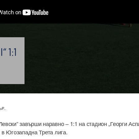
I“ 1:1
Р...
Левски“ завърши наравно – 1:1 на стадион „Георги Аспа
г в Югозападна Трета лига.