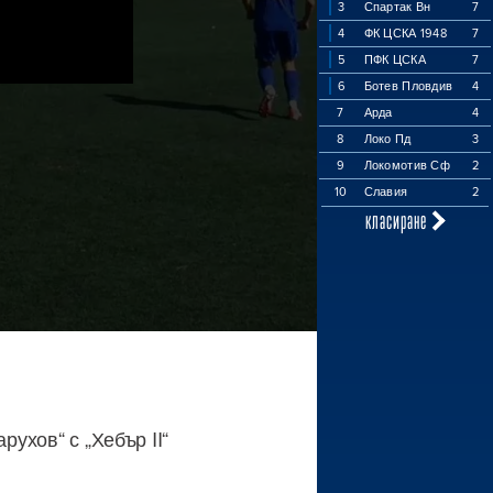
3
Спартак Вн
7
4
ФК ЦСКА 1948
7
5
ПФК ЦСКА
7
6
Ботев Пловдив
4
7
Арда
4
8
Локо Пд
3
9
Локомотив Сф
2
10
Славия
2
класиране
рухов“ с „Хебър II“