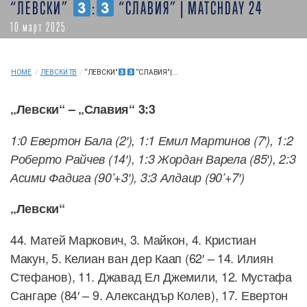
“ЛЕВСКИ”
:
“СЛАВИЯ” | MATCHDAY 24
10 март 2025
HOME
/
ЛЕВСКИ ТВ
/
“ЛЕВСКИ”
:
“СЛАВИЯ” |...
„Левски“ – „Славия“ 3:3
1:0 Евертон Бала (2′), 1:1 Емил Мартинов (7′), 1:2
Роберто Райчев (14′), 1:3 Жордан Варела (85′), 2:3
Асими Фадига (90’+3′), 3:3 Алдаир (90’+7′)
„Левски“
44. Матей Маркович, 3. Майкон, 4. Кристиан
Макун, 5. Келиан ван дер Каап (62′ – 14. Илиян
Стефанов), 11. Джавад Ел Джемили, 12. Мустафа
Сангаре (84′ – 9. Александър Колев), 17. Евертон