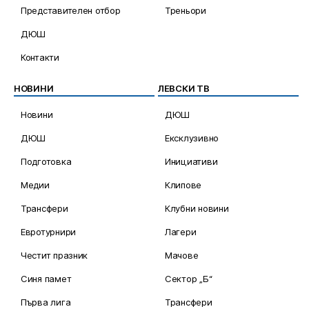
Представителен отбор
Треньори
ДЮШ
Контакти
НОВИНИ
ЛЕВСКИ ТВ
Новини
ДЮШ
ДЮШ
Ексклузивно
Подготовка
Инициативи
Медии
Клипове
Трансфери
Клубни новини
Евротурнири
Лагери
Честит празник
Мачове
Синя памет
Сектор „Б“
Първа лига
Трансфери